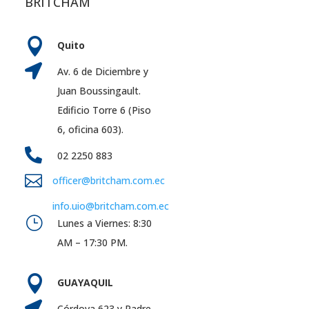
BRITCHAM

Quito

Av. 6 de Diciembre y
Juan Boussingault.
Edificio Torre 6 (Piso
6, oficina 603).

02 2250 883

officer@britcham.com.ec
info.uio@britcham.com.ec
}
Lunes a Viernes: 8:30
AM – 17:30 PM.

GUAYAQUIL

Córdova 623 y Padre