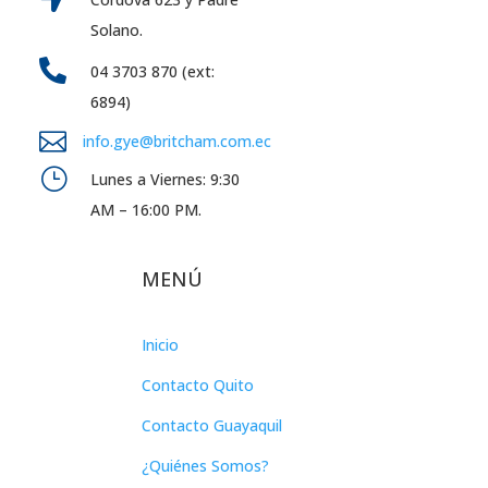
Solano.

04 3703 870 (ext:
6894)

info.gye@britcham.com.ec
}
Lunes a Viernes: 9:30
AM – 16:00 PM.
MENÚ
Inicio
Contacto Quito
Contacto Guayaquil
¿Quiénes Somos?