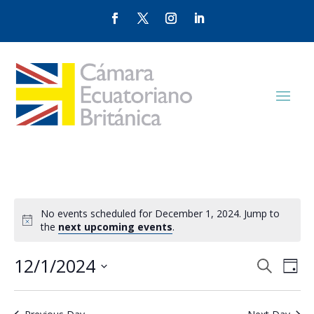
No events scheduled for December 1, 2024. Jump to
the
next upcoming events
.
Events
Eve
12/1/2024
Search
Day
Vie
Search
Select
Nav
and
date.