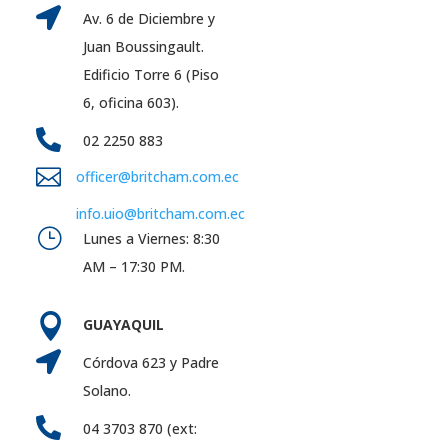

Av. 6 de Diciembre y
Juan Boussingault.
Edificio Torre 6 (Piso
6, oficina 603).

02 2250 883

officer@britcham.com.ec
info.uio@britcham.com.ec
}
Lunes a Viernes: 8:30
AM – 17:30 PM.

GUAYAQUIL

Córdova 623 y Padre
Solano.

04 3703 870 (ext: