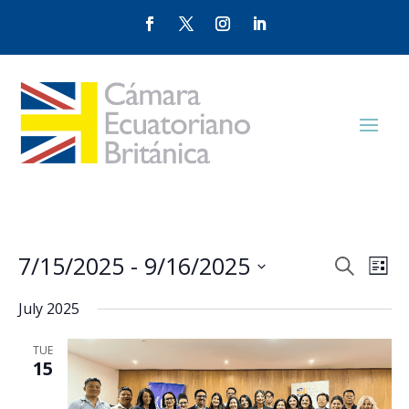
Events
Eve
7/15/2025
 - 
9/16/2025
Search
List
Vie
Search
Select
Nav
and
July 2025
date.
Views
TUE
Naviga
15