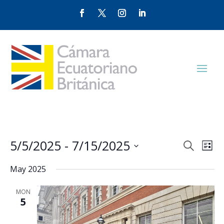
Events
Eve
5/5/2025
 - 
7/15/2025
Search
List
Vie
Search
Select
Nav
and
May 2025
date.
Views
MON
Naviga
5