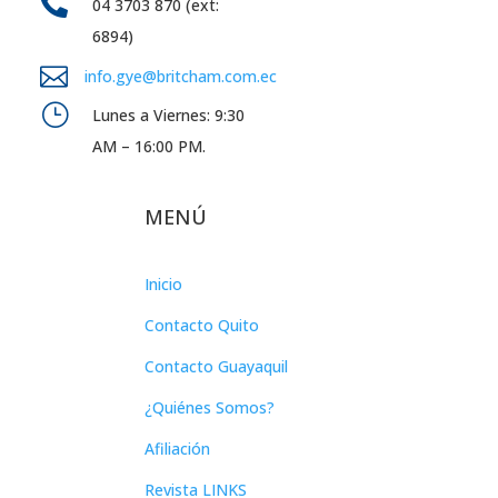

04 3703 870 (ext:
6894)

info.gye@britcham.com.ec
}
Lunes a Viernes: 9:30
AM – 16:00 PM.
MENÚ
Inicio
Contacto Quito
Contacto Guayaquil
¿Quiénes Somos?
Afiliación
Revista LINKS