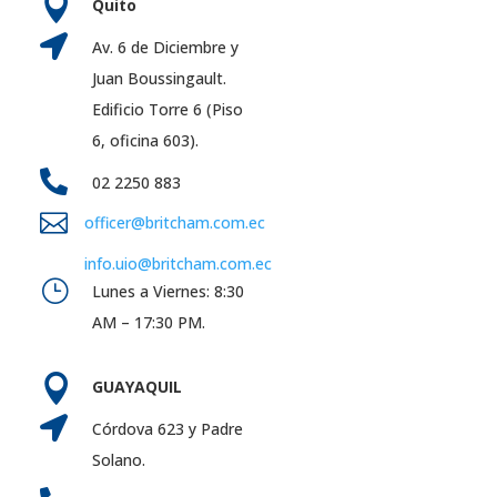

Quito

Av. 6 de Diciembre y
Juan Boussingault.
Edificio Torre 6 (Piso
6, oficina 603).

02 2250 883

officer@britcham.com.ec
info.uio@britcham.com.ec
}
Lunes a Viernes: 8:30
AM – 17:30 PM.

GUAYAQUIL

Córdova 623 y Padre
Solano.