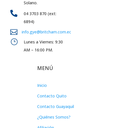
Solano.

04 3703 870 (ext:
6894)

info.gye@britcham.com.ec
}
Lunes a Viernes: 9:30
AM – 16:00 PM.
MENÚ
Inicio
Contacto Quito
Contacto Guayaquil
¿Quiénes Somos?
Afiliación