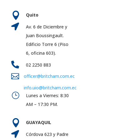

Quito

Av. 6 de Diciembre y
Juan Boussingault.
Edificio Torre 6 (Piso
6, oficina 603).

02 2250 883

officer@britcham.com.ec
info.uio@britcham.com.ec
}
Lunes a Viernes: 8:30
AM – 17:30 PM.

GUAYAQUIL

Córdova 623 y Padre