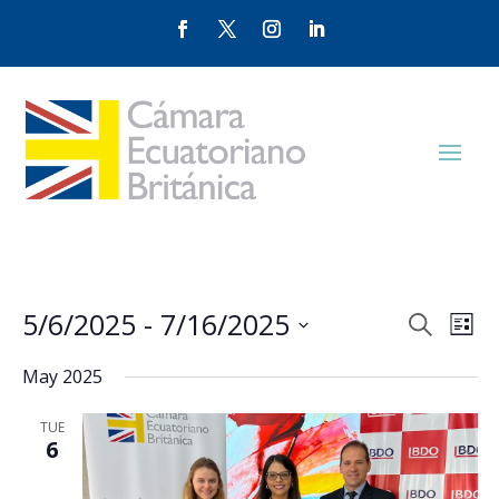
Events
Eve
5/6/2025
 - 
7/16/2025
Search
List
Vie
Search
Select
Nav
and
May 2025
date.
Views
TUE
Naviga
6