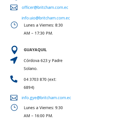

officer@britcham.com.ec
info.uio@britcham.com.ec
}
Lunes a Viernes: 8:30
AM – 17:30 PM.

GUAYAQUIL

Córdova 623 y Padre
Solano.

04 3703 870 (ext:
6894)

info.gye@britcham.com.ec
}
Lunes a Viernes: 9:30
AM – 16:00 PM.