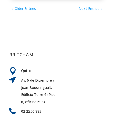
« Older Entries
Next Entries »
BRITCHAM

Quito

Av. 6 de Diciembre y
Juan Boussingault.
Edificio Torre 6 (Piso
6, oficina 603).

02 2250 883